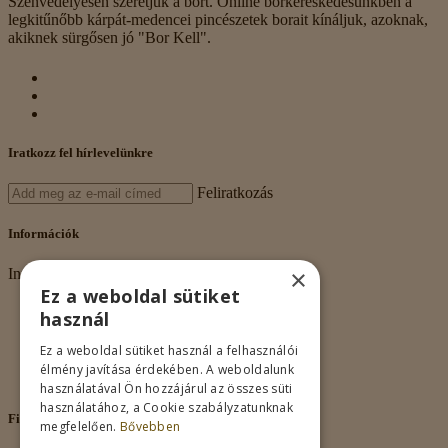
Szenvedélyesen szeretjük a bort. Online borkereskedésünkben a
legkitűnőbb kárpát-medencei pincészetek borait kínáljuk, azoknak,
akiknek sürgősen jó "Bor Kell".
Iratkozz fel hírlevelünkre
Feliratkozás
Információk
×
Információk
Ez a weboldal sütiket
Rólunk
használ
Adatkezelés
Vásárlási feltételek
Ez a weboldal sütiket használ a felhasználói
Nagykereskedelem
élmény javítása érdekében. A weboldalunk
Kapcsolat
használatával Ön hozzájárul az összes süti
használatához, a Cookie szabályzatunknak
Fiókom
megfelelően.
Bővebben