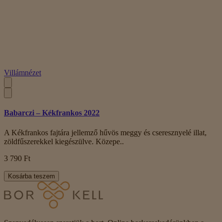
Villámnézet
Babarczi – Kékfrankos 2022
A Kékfrankos fajtára jellemző hűvös meggy és cseresznyelé illat,
zöldfűszerekkel kiegészülve. Közepe..
3 790 Ft
Kosárba teszem