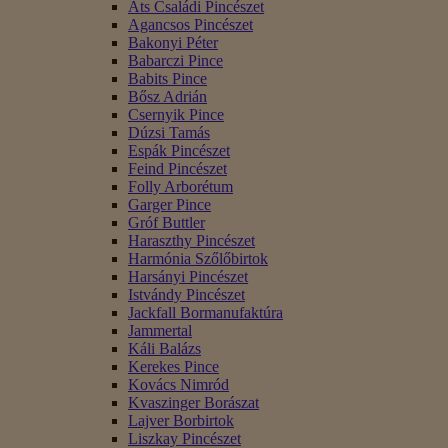
Áts Családi Pincészet
Agancsos Pincészet
Bakonyi Péter
Babarczi Pince
Babits Pince
Bősz Adrián
Csernyik Pince
Dúzsi Tamás
Espák Pincészet
Feind Pincészet
Folly Arborétum
Garger Pince
Gróf Buttler
Haraszthy Pincészet
Harmónia Szőlőbirtok
Harsányi Pincészet
Istvándy Pincészet
Jackfall Bormanufaktúra
Jammertal
Káli Balázs
Kerekes Pince
Kovács Nimród
Kvaszinger Borászat
Lajver Borbirtok
Liszkay Pincészet