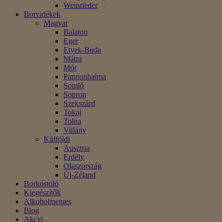
Weinrieder
Borvidékek
Magyar
Balaton
Eger
Etyek-Buda
Mátra
Mór
Pannonhalma
Somló
Sopron
Szekszárd
Tokaj
Tolna
Villány
Külföldi
Ausztria
Erdély
Olaszország
Új-Zéland
Borkóstoló
Kiegészítők
Alkoholmentes
Blog
Akció