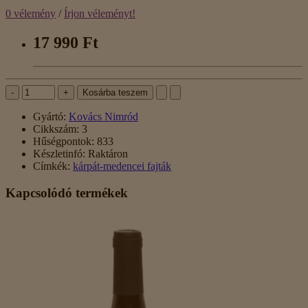
0 vélemény
/
Írjon véleményt!
17 990 Ft
-
+
Kosárba teszem
Gyártó:
Kovács Nimród
Cikkszám:
3
Hűségpontok:
833
Készletinfó:
Raktáron
Címkék:
kárpát-medencei fajták
Kapcsolódó termékek