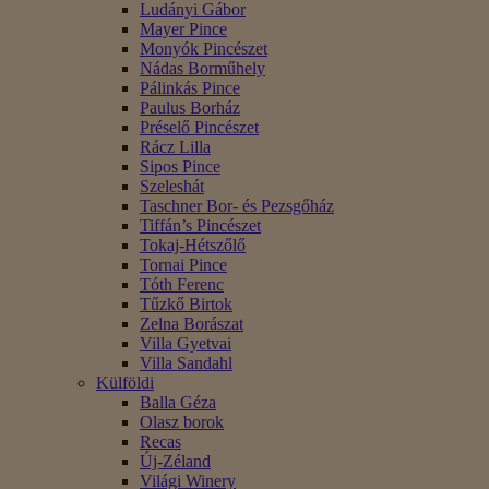
Ludányi Gábor
Mayer Pince
Monyók Pincészet
Nádas Borműhely
Pálinkás Pince
Paulus Borház
Préselő Pincészet
Rácz Lilla
Sipos Pince
Szeleshát
Taschner Bor- és Pezsgőház
Tiffán’s Pincészet
Tokaj-Hétszőlő
Tornai Pince
Tóth Ferenc
Tűzkő Birtok
Zelna Borászat
Villa Gyetvai
Villa Sandahl
Külföldi
Balla Géza
Olasz borok
Recas
Új-Zéland
Világi Winery