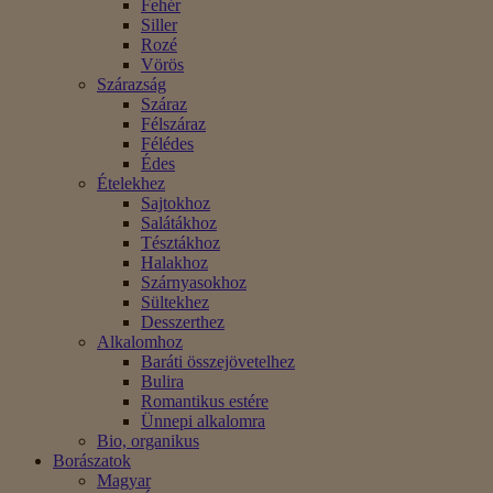
Fehér
Siller
Rozé
Vörös
Szárazság
Száraz
Félszáraz
Félédes
Édes
Ételekhez
Sajtokhoz
Salátákhoz
Tésztákhoz
Halakhoz
Szárnyasokhoz
Sültekhez
Desszerthez
Alkalomhoz
Baráti összejövetelhez
Bulira
Romantikus estére
Ünnepi alkalomra
Bio, organikus
Borászatok
Magyar