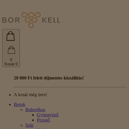
0
Kosár
0
20 000 Ft felett díjmentes kiszállítás!
A kosár még üres!
Borok
Buborékos
Gyöngyöző
Pezsgő
Szín