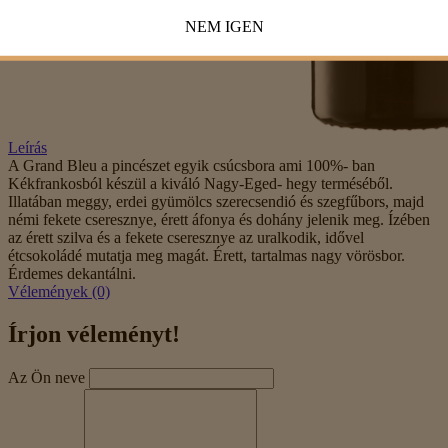
NEM
IGEN
Leírás
A Grand Bleu a pincészet egyik csúcsbora ami 100%- ban
Kékfrankosból készül a kiváló Nagy-Eged- hegy terméséből.
Illatában meggy, erdei gyümölcs szerecsendió és szegfűbors, majd
némi fekete cseresznye, érett áfonya és dohány jelenik meg. Ízében
az érett szilva és a fekete cseresznye az uralkodik, idővel
étcsokoládé mutatja meg magát. Érett, tartalmas nagy vörösbor.
Érdemes dekantálni.
Vélemények (0)
Írjon véleményt!
Az Ön neve