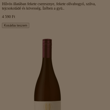
Hűvös illatában fekete cseresznye, fekete olívabogyó, szilva,
tejcsokoládé és kövesség. Ízében a gyü..
4 590 Ft
Kosárba teszem