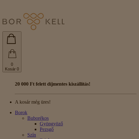
0
Kosár
0
20 000 Ft felett díjmentes kiszállítás!
A kosár még üres!
Borok
Buborékos
Gyöngyöző
Pezsgő
Szín