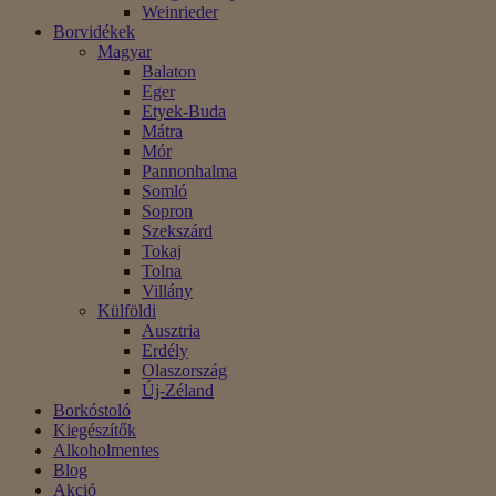
Weinrieder
Borvidékek
Magyar
Balaton
Eger
Etyek-Buda
Mátra
Mór
Pannonhalma
Somló
Sopron
Szekszárd
Tokaj
Tolna
Villány
Külföldi
Ausztria
Erdély
Olaszország
Új-Zéland
Borkóstoló
Kiegészítők
Alkoholmentes
Blog
Akció