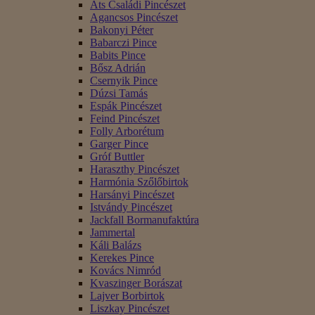
Áts Családi Pincészet
Agancsos Pincészet
Bakonyi Péter
Babarczi Pince
Babits Pince
Bősz Adrián
Csernyik Pince
Dúzsi Tamás
Espák Pincészet
Feind Pincészet
Folly Arborétum
Garger Pince
Gróf Buttler
Haraszthy Pincészet
Harmónia Szőlőbirtok
Harsányi Pincészet
Istvándy Pincészet
Jackfall Bormanufaktúra
Jammertal
Káli Balázs
Kerekes Pince
Kovács Nimród
Kvaszinger Borászat
Lajver Borbirtok
Liszkay Pincészet