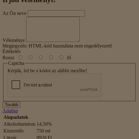
Az Ön neve
Véleménye
Megjegyzés:
HTML-kód használata nem engedélyezett!
Értékelés
Rossz
Jó
Captcha
Kérjük, írd be a kódot az alábbi mezőbe!
Tovább
Adatlap
Alapadatok
Alkoholtartalom
14,50%
Kiszerelés
750 ml
Literár
8920 Ft