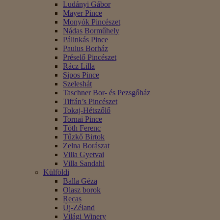
Ludányi Gábor
Mayer Pince
Monyók Pincészet
Nádas Borműhely
Pálinkás Pince
Paulus Borház
Préselő Pincészet
Rácz Lilla
Sipos Pince
Szeleshát
Taschner Bor- és Pezsgőház
Tiffán’s Pincészet
Tokaj-Hétszőlő
Tornai Pince
Tóth Ferenc
Tűzkő Birtok
Zelna Borászat
Villa Gyetvai
Villa Sandahl
Külföldi
Balla Géza
Olasz borok
Recas
Új-Zéland
Világi Winery