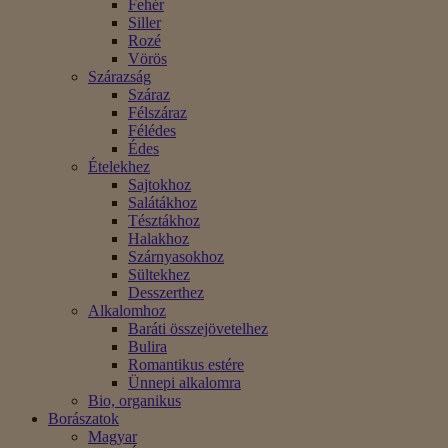
Fehér
Siller
Rozé
Vörös
Szárazság
Száraz
Félszáraz
Félédes
Édes
Ételekhez
Sajtokhoz
Salátákhoz
Tésztákhoz
Halakhoz
Szárnyasokhoz
Sültekhez
Desszerthez
Alkalomhoz
Baráti összejövetelhez
Bulira
Romantikus estére
Ünnepi alkalomra
Bio, organikus
Borászatok
Magyar