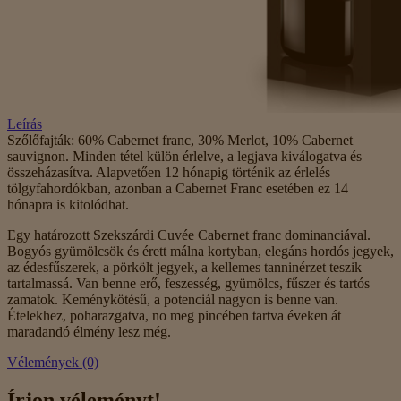
Leírás
Szőlőfajták: 60% Cabernet franc, 30% Merlot, 10% Cabernet
sauvignon. Minden tétel külön érlelve, a legjava kiválogatva és
összeházasítva. Alapvetően 12 hónapig történik az érlelés
tölgyfahordókban, azonban a Cabernet Franc esetében ez 14
hónapra is kitolódhat.
Egy határozott Szekszárdi Cuvée Cabernet franc dominanciával.
Bogyós gyümölcsök és érett málna kortyban, elegáns hordós jegyek,
az édesfűszerek, a pörkölt jegyek, a kellemes tanninérzet teszik
tartalmassá. Van benne erő, feszesség, gyümölcs, fűszer és tartós
zamatok. Keménykötésű, a potenciál nagyon is benne van.
Ételekhez, poharazgatva, no meg pincében tartva éveken át
maradandó élmény lesz még.
Vélemények (0)
Írjon véleményt!