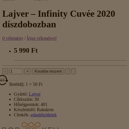
Lajver – Infinity Cuvée 2020
díszdobozban
0 vélemény
/
Írjon véleményt!
5 990 Ft
-
+
Kosárba teszem
Betétdíj: 1 × 50 Ft
Gyártó:
Lajver
Cikkszám:
30
Hűségpontok:
401
Készletinfó:
Raktáron
Címkék:
ajándékötletek