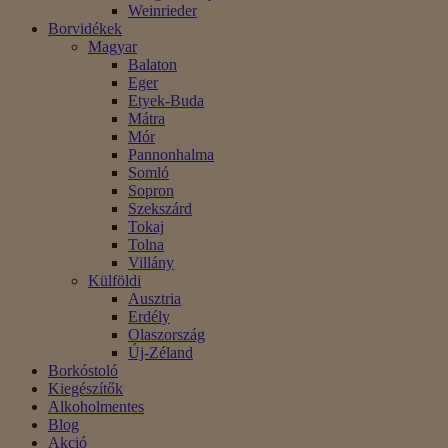
Weinrieder
Borvidékek
Magyar
Balaton
Eger
Etyek-Buda
Mátra
Mór
Pannonhalma
Somló
Sopron
Szekszárd
Tokaj
Tolna
Villány
Külföldi
Ausztria
Erdély
Olaszország
Új-Zéland
Borkóstoló
Kiegészítők
Alkoholmentes
Blog
Akció