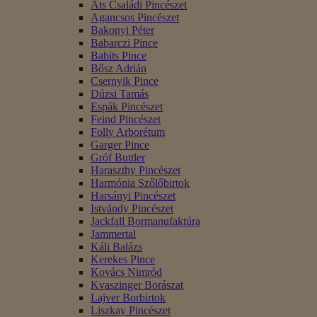
Áts Családi Pincészet
Agancsos Pincészet
Bakonyi Péter
Babarczi Pince
Babits Pince
Bősz Adrián
Csernyik Pince
Dúzsi Tamás
Espák Pincészet
Feind Pincészet
Folly Arborétum
Garger Pince
Gróf Buttler
Haraszthy Pincészet
Harmónia Szőlőbirtok
Harsányi Pincészet
Istvándy Pincészet
Jackfall Bormanufaktúra
Jammertal
Káli Balázs
Kerekes Pince
Kovács Nimród
Kvaszinger Borászat
Lajver Borbirtok
Liszkay Pincészet