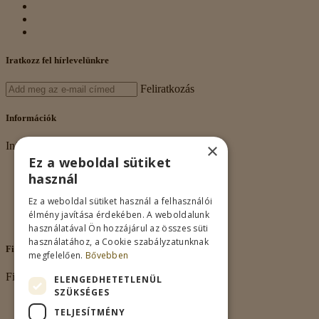
Iratkozz fel hírlevelünkre
Feliratkozás
Információk
×
Információk
Ez a weboldal sütiket
Rólunk
használ
Adatkezelés
Vásárlási feltételek
Ez a weboldal sütiket használ a felhasználói
Nagykereskedelem
élmény javítása érdekében. A weboldalunk
Kapcsolat
használatával Ön hozzájárul az összes süti
használatához, a Cookie szabályzatunknak
Fiókom
megfelelően.
Bővebben
Fiókom
ELENGEDHETETLENÜL
SZÜKSÉGES
Fiókom
TELJESÍTMÉNY
Rendeléseim