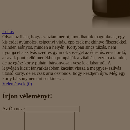
Leírás
Olyan az illata, hogy ez aztán merlot, mondhatjuk magunknak, egy
kis erdei gyümölcs, csipetnyi virág, épp csak meghintve fűszerekkel.
Minden arányos, minden a helyén. Kortyban sincs túlzás, nem
nyomja el a szilvás-szedres gyümölcsösséget az édesfűszeres hordó,
a savak pont kellő mértékben pumpálják a vitalitást, érzem a tannint,
de az egész korty puhán, bársonyosan vesz le a lábamról. A
legvégén kicsit fanyarkásabban kacsint vissza a meggyes- szilvás
utolsó korty, de ez csak arra ösztönöz, hogy kezdjem újra. Még egy
korty bársony nem árt senkinek…
Vélemények (0)
Írjon véleményt!
Az Ön neve