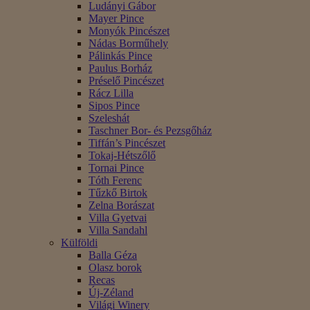
Ludányi Gábor
Mayer Pince
Monyók Pincészet
Nádas Borműhely
Pálinkás Pince
Paulus Borház
Préselő Pincészet
Rácz Lilla
Sipos Pince
Szeleshát
Taschner Bor- és Pezsgőház
Tiffán’s Pincészet
Tokaj-Hétszőlő
Tornai Pince
Tóth Ferenc
Tűzkő Birtok
Zelna Borászat
Villa Gyetvai
Villa Sandahl
Külföldi
Balla Géza
Olasz borok
Recas
Új-Zéland
Világi Winery