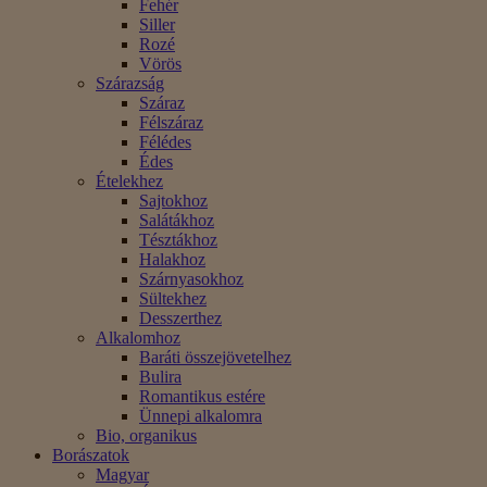
Fehér
Siller
Rozé
Vörös
Szárazság
Száraz
Félszáraz
Félédes
Édes
Ételekhez
Sajtokhoz
Salátákhoz
Tésztákhoz
Halakhoz
Szárnyasokhoz
Sültekhez
Desszerthez
Alkalomhoz
Baráti összejövetelhez
Bulira
Romantikus estére
Ünnepi alkalomra
Bio, organikus
Borászatok
Magyar