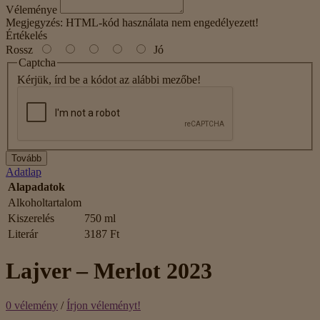
Véleménye
Megjegyzés:
HTML-kód használata nem engedélyezett!
Értékelés
Rossz
Jó
Captcha
Kérjük, írd be a kódot az alábbi mezőbe!
Tovább
Adatlap
Alapadatok
Alkoholtartalom
Kiszerelés
750 ml
Literár
3187 Ft
Lajver – Merlot 2023
0 vélemény
/
Írjon véleményt!