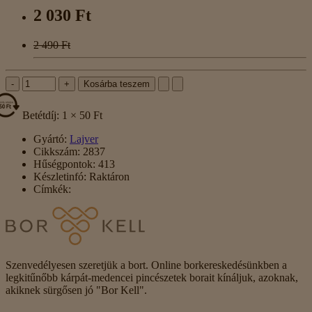
2 030 Ft
2 490 Ft
-
+
Kosárba teszem
Betétdíj: 1 × 50 Ft
Gyártó:
Lajver
Cikkszám:
2837
Hűségpontok:
413
Készletinfó:
Raktáron
Címkék:
Szenvedélyesen szeretjük a bort. Online borkereskedésünkben a
legkitűnőbb kárpát-medencei pincészetek borait kínáljuk, azoknak,
akiknek sürgősen jó "Bor Kell".