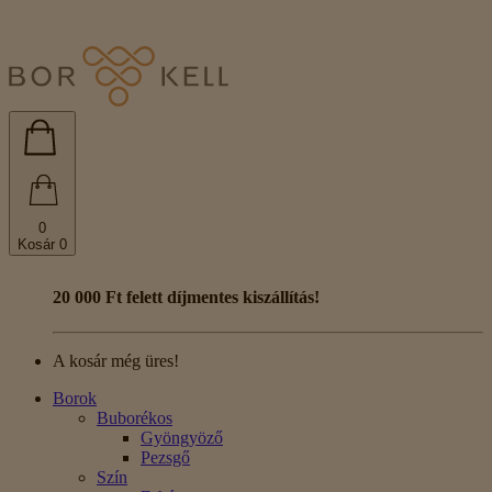
0
Kosár
0
20 000 Ft felett díjmentes kiszállítás!
A kosár még üres!
Borok
Buborékos
Gyöngyöző
Pezsgő
Szín