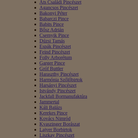
Áts Családi Pincészet
Agancsos Pincészet
Bakonyi Péter
Babarczi Pince
Babits Pince
Bősz Adrián
Csernyik Pince
Dúzsi Tamás
Espák Pincészet
Feind Pincészet
Folly Arborétum
Garger Pince
Gróf Buttler
Haraszthy Pincészet
Harmónia Szőlőbirtok
Harsányi Pincészet
Istvándy Pincészet
Jackfall Bormanufaktúra
Jammertal
Káli Balázs
Kerekes Pince
Kovács Nimród
Kvaszinger Borászat
Lajver Borbirtok
Liszkay Pincészet