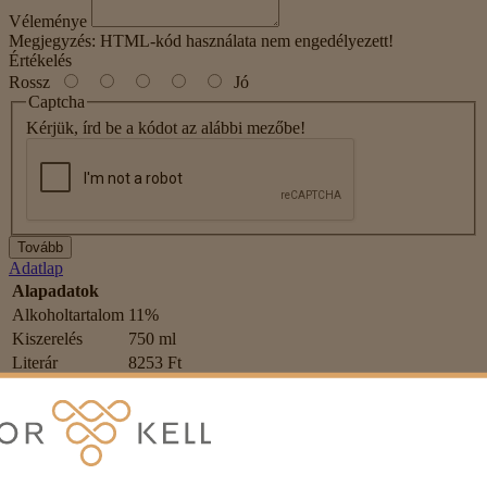
Véleménye
Megjegyzés:
HTML-kód használata nem engedélyezett!
Értékelés
Rossz
Jó
Captcha
Kérjük, írd be a kódot az alábbi mezőbe!
Tovább
Adatlap
Alapadatok
Alkoholtartalom
11%
Kiszerelés
750 ml
Literár
8253 Ft
Il Colle – Prosecco Conegliano-
Valdobbiane DOCG RIVE di