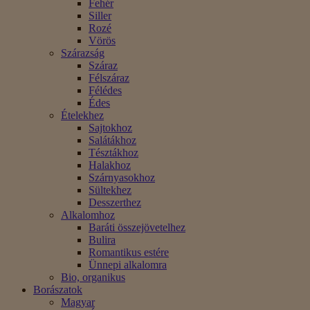
Fehér
Siller
Rozé
Vörös
Szárazság
Száraz
Félszáraz
Félédes
Édes
Ételekhez
Sajtokhoz
Salátákhoz
Tésztákhoz
Halakhoz
Szárnyasokhoz
Sültekhez
Desszerthez
Alkalomhoz
Baráti összejövetelhez
Bulira
Romantikus estére
Ünnepi alkalomra
Bio, organikus
Borászatok
Magyar