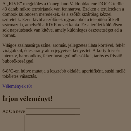
A „RIVE” megjelölés a Conegliano Valdobbiadene DOCG terület
43 darab mikro terroirjának van fenntartva. Ezeken a területeken a
dombok különösen meredekek, és a szőlőt kizárólag kézzel
szüretelik. Ezen kívül a szőlőnek ugyanabból a településről kell
származnia, amelyről a RIVE nevet kapta. Ez a terület különösen
sok napsütésnek van kitéve, amely különleges összetettséget ad a
bornak.
Világos szalmasárga színe, aromás, jellegzetes illata körtével, fehér
virágokkal, édes arany alma jegyeivel kényeztet. A korty friss és
intenzív, harmonikus, fehér húsú gyümölcsökkel, tartós és frissítő
buborékossággal.
6-8°C-on hűtve mutatja a legszebb oldalát, aperitifként, sushi mellé
tökéletes választás.
Vélemények (0)
Írjon véleményt!
Az Ön neve