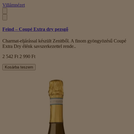
Villámnézet
Feind – Coupé Extra dry pezsgő
Charmat-eljárással készült Zenitből. A finom gyöngyözésű Coupé
Extra Dry élénk savszerkezettel rende..
2 542 Ft
2 990 Ft
Kosárba teszem