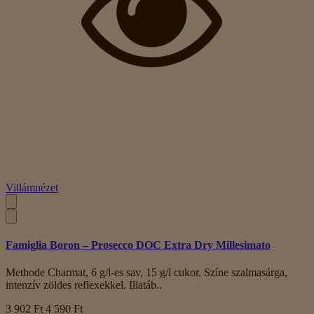
Villámnézet
Famiglia Boron – Prosecco DOC Extra Dry Millesimato
Methode Charmat, 6 g/l-es sav, 15 g/l cukor. Színe szalmasárga,
intenzív zöldes reflexekkel. Illatáb..
3 902 Ft
4 590 Ft