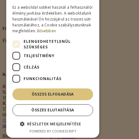
Vásárlási feltételek
Ez a weboldal sütiket használ a felhasználói
Nagykereskedelem
élmény javítása érdekében. A weboldalunk
Kapcsolat
használatával Ön hozzájárul az összes süti
használatához, a Cookie szabályzatunknak
Fiókom
megfelelően.
Bővebben
Fiókom
ELENGEDHETETLENÜL
SZÜKSÉGES
Fiókom
TELJESÍTMÉNY
Rendeléseim
Kívánságlista
CÉLZÁS
Kapcsolat
FUNKCIONALITÁS
Kapcsolat
Székhely:
ÖSSZES ELFOGADÁSA
1063 Budapest,
Kmety György u.
15. 3. em. 1.
ÖSSZES ELUTASÍTÁSA
(nem átvételi pont)
+36 30 474 0020
RÉSZLETEK MEGJELENÍTÉSE
info@borkell.hu
POWERED BY COOKIESCRIPT
Borkell.hu © 2026 | Shop By
Meraki