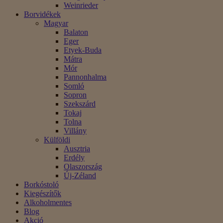
Weinrieder
Borvidékek
Magyar
Balaton
Eger
Etyek-Buda
Mátra
Mór
Pannonhalma
Somló
Sopron
Szekszárd
Tokaj
Tolna
Villány
Külföldi
Ausztria
Erdély
Olaszország
Új-Zéland
Borkóstoló
Kiegészítők
Alkoholmentes
Blog
Akció