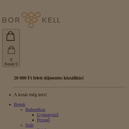
0
Kosár
0
20 000 Ft felett díjmentes kiszállítás!
A kosár még üres!
Borok
Buborékos
Gyöngyöző
Pezsgő
Szín