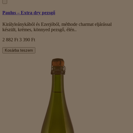
Paulus – Extra dry pezsgő
Királyleánykából és Ezerjóból, méthode charmat eljárással
készült, krémes, könnyed pezsgő, élén..
2 882 Ft
3 390 Ft
Kosárba teszem