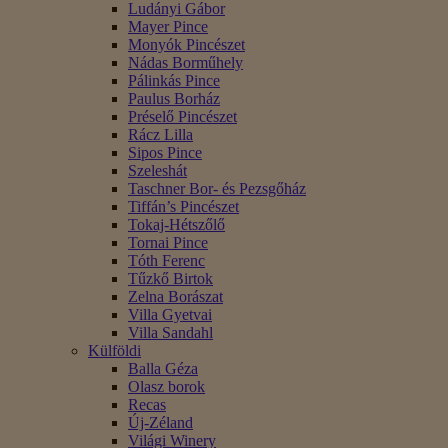
Ludányi Gábor
Mayer Pince
Monyók Pincészet
Nádas Borműhely
Pálinkás Pince
Paulus Borház
Préselő Pincészet
Rácz Lilla
Sipos Pince
Szeleshát
Taschner Bor- és Pezsgőház
Tiffán’s Pincészet
Tokaj-Hétszőlő
Tornai Pince
Tóth Ferenc
Tűzkő Birtok
Zelna Borászat
Villa Gyetvai
Villa Sandahl
Külföldi
Balla Géza
Olasz borok
Recas
Új-Zéland
Világi Winery