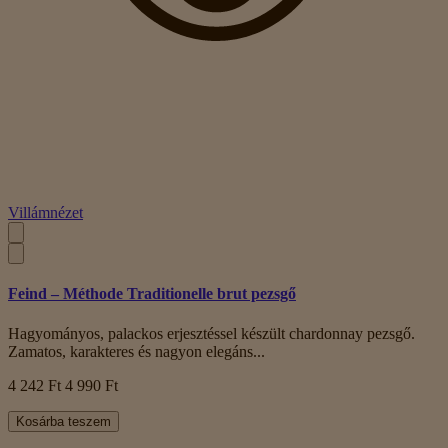
Villámnézet
Feind – Méthode Traditionelle brut pezsgő
Hagyományos, palackos erjesztéssel készült chardonnay pezsgő.
Zamatos, karakteres és nagyon elegáns...
4 242 Ft
4 990 Ft
Kosárba teszem