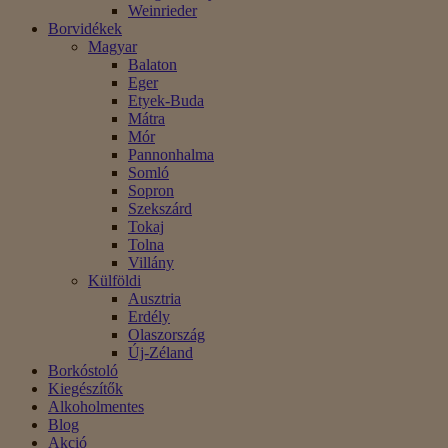
Weinrieder
Borvidékek
Magyar
Balaton
Eger
Etyek-Buda
Mátra
Mór
Pannonhalma
Somló
Sopron
Szekszárd
Tokaj
Tolna
Villány
Külföldi
Ausztria
Erdély
Olaszország
Új-Zéland
Borkóstoló
Kiegészítők
Alkoholmentes
Blog
Akció