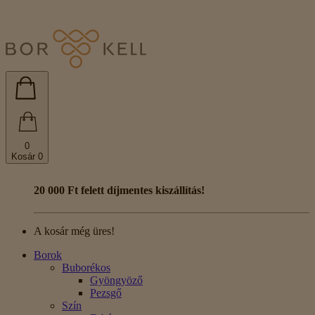
0
Kosár
0
20 000 Ft felett díjmentes kiszállítás!
A kosár még üres!
Borok
Buborékos
Gyöngyöző
Pezsgő
Szín