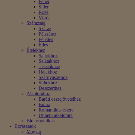
Fehér
Siller
Rozé
Vörös
Szárazság
Száraz
Félszáraz
Félédes
Édes
Ételekhez
Sajtokhoz
Salátákhoz
Tésztákhoz
Halakhoz
Szárnyasokhoz
Sültekhez
Desszerthez
Alkalomhoz
Baráti összejövetelhez
Bulira
Romantikus estére
Ünnepi alkalomra
Bio, organikus
Borászatok
Magyar