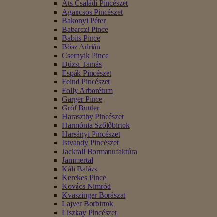
Áts Családi Pincészet
Agancsos Pincészet
Bakonyi Péter
Babarczi Pince
Babits Pince
Bősz Adrián
Csernyik Pince
Dúzsi Tamás
Espák Pincészet
Feind Pincészet
Folly Arborétum
Garger Pince
Gróf Buttler
Haraszthy Pincészet
Harmónia Szőlőbirtok
Harsányi Pincészet
Istvándy Pincészet
Jackfall Bormanufaktúra
Jammertal
Káli Balázs
Kerekes Pince
Kovács Nimród
Kvaszinger Borászat
Lajver Borbirtok
Liszkay Pincészet