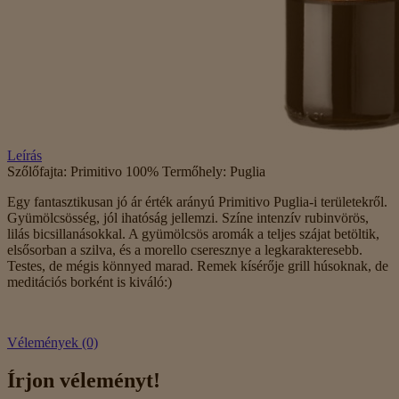
Leírás
Szőlőfajta: Primitivo 100% Termőhely: Puglia
Egy fantasztikusan jó ár érték arányú Primitivo Puglia-i területekről.
Gyümölcsösség, jól ihatóság jellemzi. Színe intenzív rubinvörös,
lilás bicsillanásokkal. A gyümölcsös aromák a teljes szájat betöltik,
elsősorban a szilva, és a morello cseresznye a legkarakteresebb.
Testes, de mégis könnyed marad. Remek kísérője grill húsoknak, de
meditációs borként is kiváló:)
Vélemények (0)
Írjon véleményt!