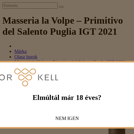
Masseria la Volpe – Primitivo
del Salento Puglia IGT 2021
Márka
Olasz borok
Masseria la Volpe – Primitivo del Salento Puglia IGT 2021
Masseria la Volpe – Primitivo del Salento
Puglia IGT 2021
3 490 Ft
Elmúltál már 18 éves?
NEM
IGEN