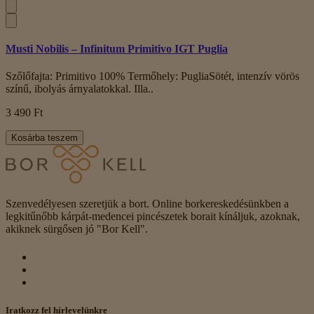
Musti Nobilis – Infinitum Primitivo IGT Puglia
Szőlőfajta: Primitivo 100% Termőhely: PugliaSötét, intenzív vörös
színű, ibolyás árnyalatokkal. Illa..
3 490 Ft
Kosárba teszem
Szenvedélyesen szeretjük a bort. Online borkereskedésünkben a
legkitűnőbb kárpát-medencei pincészetek borait kínáljuk, azoknak,
akiknek sürgősen jó "Bor Kell".
Iratkozz fel hírlevelünkre