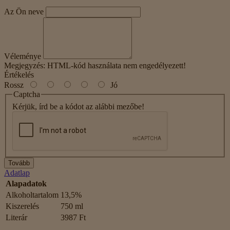
Az Ön neve
Véleménye
Megjegyzés:
HTML-kód használata nem engedélyezett!
Értékelés
Rossz
Jó
Captcha
Kérjük, írd be a kódot az alábbi mezőbe!
Tovább
Adatlap
Alapadatok
Alkoholtartalom
13,5%
Kiszerelés
750 ml
Literár
3987 Ft