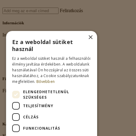
Feliratkozás
Információk
×
Információk
Ez a weboldal sütiket
Rólunk
használ
Adatkezelés
Vásárlási feltételek
Ez a weboldal sütiket használ a felhasználói
Nagykereskedelem
élmény javítása érdekében. A weboldalunk
Kapcsolat
használatával Ön hozzájárul az összes süti
használatához, a Cookie szabályzatunknak
Fiókom
megfelelően.
Bővebben
Fiókom
ELENGEDHETETLENÜL
SZÜKSÉGES
Fiókom
TELJESÍTMÉNY
Rendeléseim
Kívánságlista
CÉLZÁS
Kapcsolat
FUNKCIONALITÁS
Kapcsolat