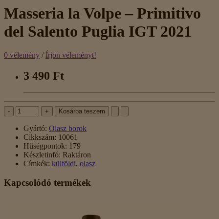
Masseria la Volpe – Primitivo
del Salento Puglia IGT 2021
0 vélemény
/
Írjon véleményt!
3 490 Ft
-
+
Kosárba teszem
Gyártó:
Olasz borok
Cikkszám:
10061
Hűségpontok:
179
Készletinfó:
Raktáron
Címkék:
külföldi
,
olasz
Kapcsolódó termékek