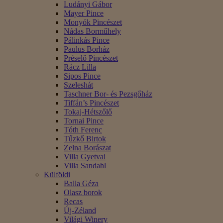
Ludányi Gábor
Mayer Pince
Monyók Pincészet
Nádas Borműhely
Pálinkás Pince
Paulus Borház
Préselő Pincészet
Rácz Lilla
Sipos Pince
Szeleshát
Taschner Bor- és Pezsgőház
Tiffán’s Pincészet
Tokaj-Hétszőlő
Tornai Pince
Tóth Ferenc
Tűzkő Birtok
Zelna Borászat
Villa Gyetvai
Villa Sandahl
Külföldi
Balla Géza
Olasz borok
Recas
Új-Zéland
Világi Winery