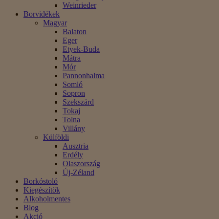
Weinrieder
Borvidékek
Magyar
Balaton
Eger
Etyek-Buda
Mátra
Mór
Pannonhalma
Somló
Sopron
Szekszárd
Tokaj
Tolna
Villány
Külföldi
Ausztria
Erdély
Olaszország
Új-Zéland
Borkóstoló
Kiegészítők
Alkoholmentes
Blog
Akció