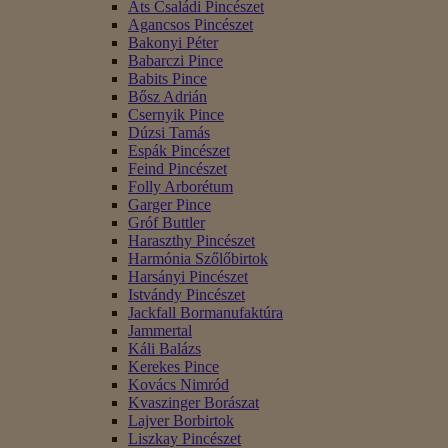
Áts Családi Pincészet
Agancsos Pincészet
Bakonyi Péter
Babarczi Pince
Babits Pince
Bősz Adrián
Csernyik Pince
Dúzsi Tamás
Espák Pincészet
Feind Pincészet
Folly Arborétum
Garger Pince
Gróf Buttler
Haraszthy Pincészet
Harmónia Szőlőbirtok
Harsányi Pincészet
Istvándy Pincészet
Jackfall Bormanufaktúra
Jammertal
Káli Balázs
Kerekes Pince
Kovács Nimród
Kvaszinger Borászat
Lajver Borbirtok
Liszkay Pincészet