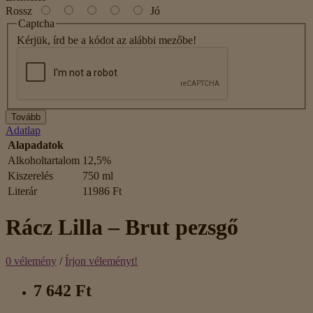
Rossz
Jó
Captcha
Kérjük, írd be a kódot az alábbi mezőbe!
Tovább
Adatlap
Alapadatok
Alkoholtartalom
12,5%
Kiszerelés
750 ml
Literár
11986 Ft
Rácz Lilla – Brut pezsgő
0 vélemény
/
Írjon véleményt!
7 642 Ft