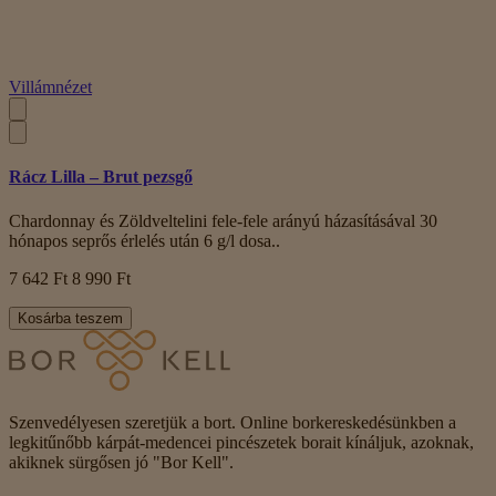
Villámnézet
Rácz Lilla – Brut pezsgő
Chardonnay és Zöldveltelini fele-fele arányú házasításával 30
hónapos seprős érlelés után 6 g/l dosa..
7 642 Ft
8 990 Ft
Kosárba teszem
Szenvedélyesen szeretjük a bort. Online borkereskedésünkben a
legkitűnőbb kárpát-medencei pincészetek borait kínáljuk, azoknak,
akiknek sürgősen jó "Bor Kell".