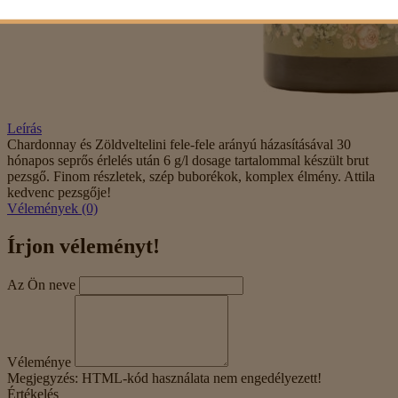
Leírás
Chardonnay és Zöldveltelini fele-fele arányú házasításával 30
hónapos seprős érlelés után 6 g/l dosage tartalommal készült brut
pezsgő. Finom részletek, szép buborékok, komplex élmény. Attila
kedvenc pezsgője!
Vélemények (0)
Írjon véleményt!
Az Ön neve
Véleménye
Megjegyzés:
HTML-kód használata nem engedélyezett!
Értékelés