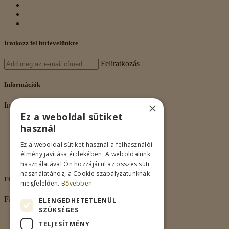
Iratkozz fel hírlevelünkre
Feliratkozás
Információk
×
Információk
Ez a weboldal sütiket
Rólunk
használ
Adatkezelés
Vásárlási feltételek
Ez a weboldal sütiket használ a felhasználói
Nagykereskedelem
élmény javítása érdekében. A weboldalunk
Kapcsolat
használatával Ön hozzájárul az összes süti
használatához, a Cookie szabályzatunknak
Fiókom
megfelelően.
Bővebben
Fiókom
ELENGEDHETETLENÜL
SZÜKSÉGES
Fiókom
TELJESÍTMÉNY
Rendeléseim