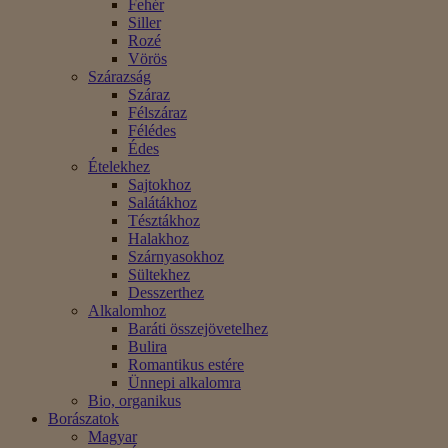
Fehér
Siller
Rozé
Vörös
Szárazság
Száraz
Félszáraz
Félédes
Édes
Ételekhez
Sajtokhoz
Salátákhoz
Tésztákhoz
Halakhoz
Szárnyasokhoz
Sültekhez
Desszerthez
Alkalomhoz
Baráti összejövetelhez
Bulira
Romantikus estére
Ünnepi alkalomra
Bio, organikus
Borászatok
Magyar