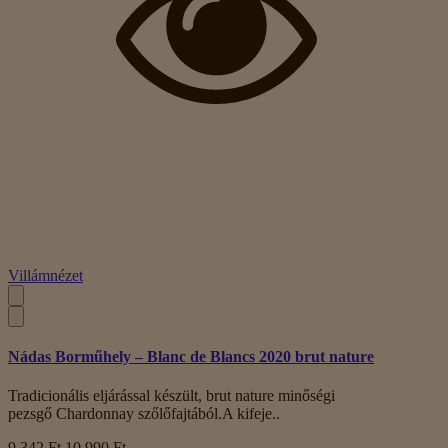
Villámnézet
Nádas Borműhely – Blanc de Blancs 2020 brut nature
Tradicionális eljárással készült, brut nature minőségi
pezsgő Chardonnay szőlőfajtából.A kifeje..
9 342 Ft
10 990 Ft