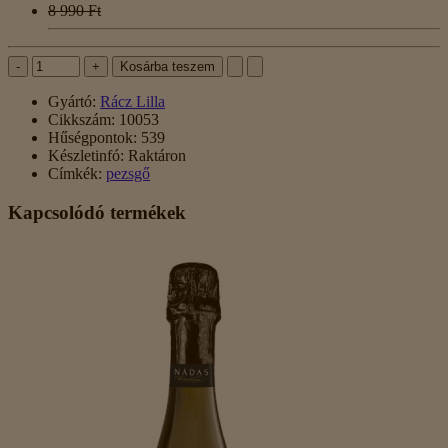
8 990 Ft
-
+
Kosárba teszem
Gyártó:
Rácz Lilla
Cikkszám:
10053
Hűségpontok:
539
Készletinfó:
Raktáron
Címkék:
pezsgő
Kapcsolódó termékek