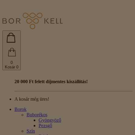
0
Kosár
0
20 000 Ft felett díjmentes kiszállítás!
A kosár még üres!
Borok
Buborékos
Gyöngyöző
Pezsgő
Szín