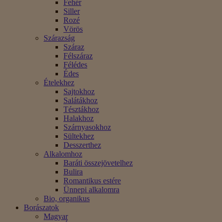
Fehér
Siller
Rozé
Vörös
Szárazság
Száraz
Félszáraz
Félédes
Édes
Ételekhez
Sajtokhoz
Salátákhoz
Tésztákhoz
Halakhoz
Szárnyasokhoz
Sültekhez
Desszerthez
Alkalomhoz
Baráti összejövetelhez
Bulira
Romantikus estére
Ünnepi alkalomra
Bio, organikus
Borászatok
Magyar