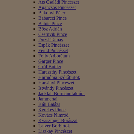
Áts Családi Pincészet
Agancsos Pincészet
Bakonyi Péter
Babarczi Pince
Babits Pince
Bősz Adrián
Csernyik Pince
Dúzsi Tamás
Espák Pincészet
Feind Pincészet
Folly Arborétum
Garger Pince
Gróf Buttler
Haraszthy Pincészet
Harmónia Szőlőbirtok
Harsányi Pincészet
Istvándy Pincészet
Jackfall Bormanufaktúra
Jammertal
Káli Balázs
Kerekes Pince
Kovács Nimród
Kvaszinger Borászat
Lajver Borbirtok
Liszkay Pincészet