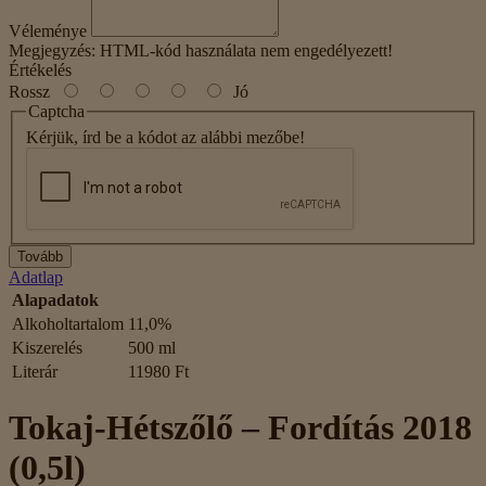
Véleménye
Megjegyzés:
HTML-kód használata nem engedélyezett!
Értékelés
Rossz
Jó
Captcha
Kérjük, írd be a kódot az alábbi mezőbe!
Tovább
Adatlap
Alapadatok
Alkoholtartalom
11,0%
Kiszerelés
500 ml
Literár
11980 Ft
Tokaj-Hétszőlő – Fordítás 2018
(0,5l)