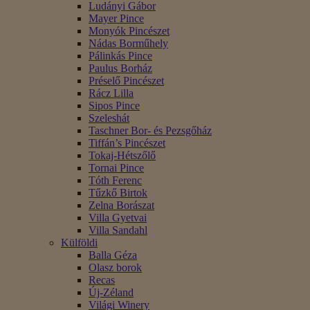
Ludányi Gábor
Mayer Pince
Monyók Pincészet
Nádas Borműhely
Pálinkás Pince
Paulus Borház
Préselő Pincészet
Rácz Lilla
Sipos Pince
Szeleshát
Taschner Bor- és Pezsgőház
Tiffán’s Pincészet
Tokaj-Hétszőlő
Tornai Pince
Tóth Ferenc
Tűzkő Birtok
Zelna Borászat
Villa Gyetvai
Villa Sandahl
Külföldi
Balla Géza
Olasz borok
Recas
Új-Zéland
Világi Winery