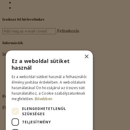
Iratkozz fel hírlevelünkre
Feliratkozás
Információk
×
Információk
Ez a weboldal sütiket
Rólunk
használ
Adatkezelés
Vásárlási feltételek
Ez a weboldal sütiket használ a felhasználói
Nagykereskedelem
élmény javítása érdekében. A weboldalunk
Kapcsolat
használatával Ön hozzájárul az összes süti
használatához, a Cookie szabályzatunknak
Fiókom
megfelelően.
Bővebben
Fiókom
ELENGEDHETETLENÜL
SZÜKSÉGES
Fiókom
TELJESÍTMÉNY
Rendeléseim
Kívánságlista