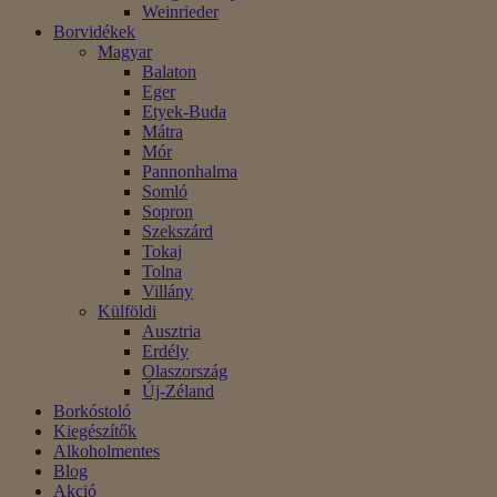
Weinrieder
Borvidékek
Magyar
Balaton
Eger
Etyek-Buda
Mátra
Mór
Pannonhalma
Somló
Sopron
Szekszárd
Tokaj
Tolna
Villány
Külföldi
Ausztria
Erdély
Olaszország
Új-Zéland
Borkóstoló
Kiegészítők
Alkoholmentes
Blog
Akció