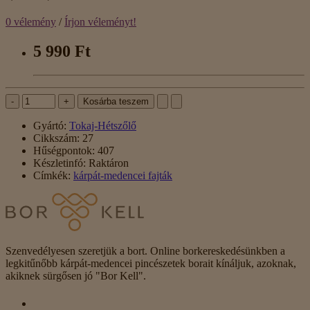
0 vélemény
/
Írjon véleményt!
5 990 Ft
-
+
Kosárba teszem
Gyártó:
Tokaj-Hétszőlő
Cikkszám:
27
Hűségpontok:
407
Készletinfó:
Raktáron
Címkék:
kárpát-medencei fajták
Szenvedélyesen szeretjük a bort. Online borkereskedésünkben a
legkitűnőbb kárpát-medencei pincészetek borait kínáljuk, azoknak,
akiknek sürgősen jó "Bor Kell".