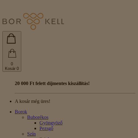
0
Kosár
0
20 000 Ft felett díjmentes kiszállítás!
A kosár még üres!
Borok
Buborékos
Gyöngyöző
Pezsgő
Szín