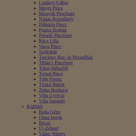
Ludányi Gábor
Mayer Pince
Monyók Pincészet
Nádas Borműhely
Pálinkás Pince
Paulus Borház
Préselő Pincészet
Rácz Lilla
Sipos Pince
Szeleshát
Taschner Bor- és Pezsgőház
Tiffán’s Pincészet
Tokaj-Hétszőlő
Tornai Pince
Tóth Ferenc
Tűzkő Birtok
Zelna Borászat
Villa Gyetvai
Villa Sandahl
Külföldi
Balla Géza
Olasz borok
Recas
Új-Zéland
Világi Winery