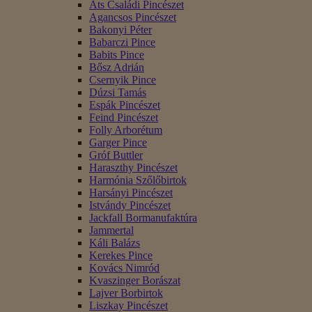
Áts Családi Pincészet
Agancsos Pincészet
Bakonyi Péter
Babarczi Pince
Babits Pince
Bősz Adrián
Csernyik Pince
Dúzsi Tamás
Espák Pincészet
Feind Pincészet
Folly Arborétum
Garger Pince
Gróf Buttler
Haraszthy Pincészet
Harmónia Szőlőbirtok
Harsányi Pincészet
Istvándy Pincészet
Jackfall Bormanufaktúra
Jammertal
Káli Balázs
Kerekes Pince
Kovács Nimród
Kvaszinger Borászat
Lajver Borbirtok
Liszkay Pincészet