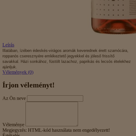
Leírás
Illatában, ízében édeskés-virágos aromák keverednek érett szamócára,
roppanós cseresznyére emlékeztető jegyekkel és jóleső frissítő
savakkal.
Házi sonkához, füstölt lazachoz, paprikás és lecsós ételekhez
ajánljuk.
Vélemények (0)
Írjon véleményt!
Az Ön neve
Véleménye
Megjegyzés:
HTML-kód használata nem engedélyezett!
Értékelés