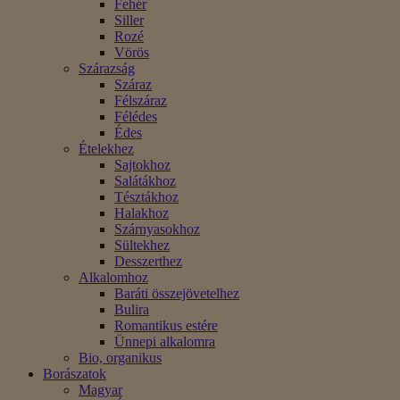
Fehér
Siller
Rozé
Vörös
Szárazság
Száraz
Félszáraz
Félédes
Édes
Ételekhez
Sajtokhoz
Salátákhoz
Tésztákhoz
Halakhoz
Szárnyasokhoz
Sültekhez
Desszerthez
Alkalomhoz
Baráti összejövetelhez
Bulira
Romantikus estére
Ünnepi alkalomra
Bio, organikus
Borászatok
Magyar