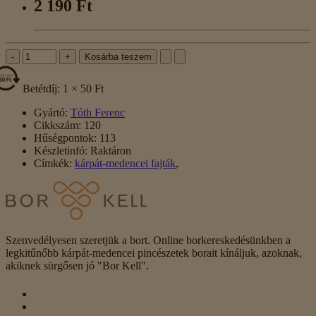
2 190 Ft
-
+
Kosárba teszem
Betétdíj: 1 × 50 Ft
Gyártó:
Tóth Ferenc
Cikkszám:
120
Hűségpontok:
113
Készletinfó:
Raktáron
Címkék:
kárpát-medencei fajták
,
Szenvedélyesen szeretjük a bort. Online borkereskedésünkben a
legkitűnőbb kárpát-medencei pincészetek borait kínáljuk, azoknak,
akiknek sürgősen jó "Bor Kell".