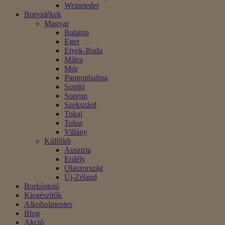
Weinrieder
Borvidékek
Magyar
Balaton
Eger
Etyek-Buda
Mátra
Mór
Pannonhalma
Somló
Sopron
Szekszárd
Tokaj
Tolna
Villány
Külföldi
Ausztria
Erdély
Olaszország
Új-Zéland
Borkóstoló
Kiegészítők
Alkoholmentes
Blog
Akció