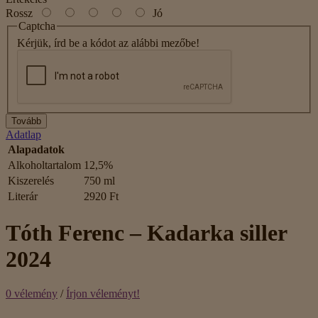
Rossz
Jó
Captcha
Kérjük, írd be a kódot az alábbi mezőbe!
Tovább
Adatlap
Alapadatok
Alkoholtartalom
12,5%
Kiszerelés
750 ml
Literár
2920 Ft
Tóth Ferenc – Kadarka siller
2024
0 vélemény
/
Írjon véleményt!