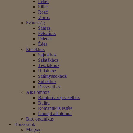
Fehér
Siller
Rozé
Vörös
Szárazság
Száraz
Félszáraz
Félédes
Édes
Ételekhez
Sajtokhoz
Salátákhoz
Tésztákhoz
Halakhoz
Szárnyasokhoz
Sültekhez
Desszerthez
Alkalomhoz
Baráti összejövetelhez
Bulira
Romantikus estére
Ünnepi alkalomra
Bio, organikus
Borászatok
Magyar