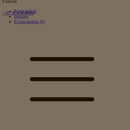
Fiókom
Regisztráció
+36 30 474 0020
Belépés
Kívánságlista (0)