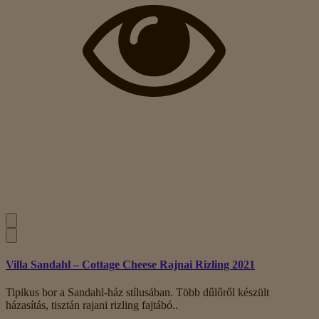
Villa Sandahl – Cottage Cheese Rajnai Rizling 2021
Tipikus bor a Sandahl-ház stílusában. Több dűlőről készült
házasítás, tisztán rajani rizling fajtábó..