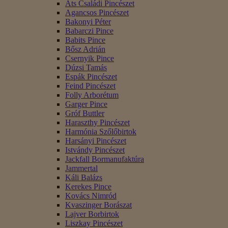
Áts Családi Pincészet
Agancsos Pincészet
Bakonyi Péter
Babarczi Pince
Babits Pince
Bősz Adrián
Csernyik Pince
Dúzsi Tamás
Espák Pincészet
Feind Pincészet
Folly Arborétum
Garger Pince
Gróf Buttler
Haraszthy Pincészet
Harmónia Szőlőbirtok
Harsányi Pincészet
Istvándy Pincészet
Jackfall Bormanufaktúra
Jammertal
Káli Balázs
Kerekes Pince
Kovács Nimród
Kvaszinger Borászat
Lajver Borbirtok
Liszkay Pincészet