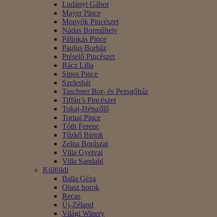
Ludányi Gábor
Mayer Pince
Monyók Pincészet
Nádas Borműhely
Pálinkás Pince
Paulus Borház
Préselő Pincészet
Rácz Lilla
Sipos Pince
Szeleshát
Taschner Bor- és Pezsgőház
Tiffán’s Pincészet
Tokaj-Hétszőlő
Tornai Pince
Tóth Ferenc
Tűzkő Birtok
Zelna Borászat
Villa Gyetvai
Villa Sandahl
Külföldi
Balla Géza
Olasz borok
Recas
Új-Zéland
Világi Winery