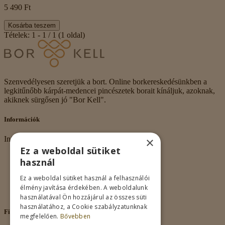
5 490 Ft
Kosárba teszem
Tételek: 1 - 1 / 1 (1 oldal)
Szenvedélyesen szeretjük a bort. Online borkereskedésünkben a
legkitűnőbb kárpát-medencei pincészetek borait kínáljuk, azoknak,
akiknek sürgősen jó "Bor Kell".
Információk
×
Információk
Ez a weboldal sütiket
Rólunk
használ
Adatkezelés
Vásárlási feltételek
Ez a weboldal sütiket használ a felhasználói
Nagykereskedelem
élmény javítása érdekében. A weboldalunk
Kapcsolat
használatával Ön hozzájárul az összes süti
használatához, a Cookie szabályzatunknak
Fiókom
megfelelően.
Bővebben