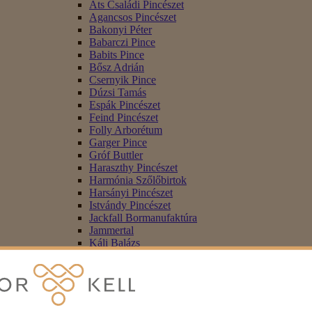
Áts Családi Pincészet
Agancsos Pincészet
Bakonyi Péter
Babarczi Pince
Babits Pince
Bősz Adrián
Csernyik Pince
Dúzsi Tamás
Espák Pincészet
Feind Pincészet
Folly Arborétum
Garger Pince
Gróf Buttler
Haraszthy Pincészet
Harmónia Szőlőbirtok
Harsányi Pincészet
Istvándy Pincészet
Jackfall Bormanufaktúra
Jammertal
Káli Balázs
Kerekes Pince
Kovács Nimród
Kvaszinger Borászat
Lajver Borbirtok
Liszkay Pincészet