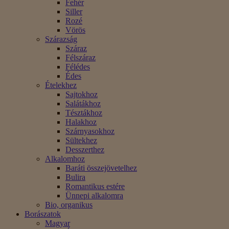
Fehér
Siller
Rozé
Vörös
Szárazság
Száraz
Félszáraz
Félédes
Édes
Ételekhez
Sajtokhoz
Salátákhoz
Tésztákhoz
Halakhoz
Szárnyasokhoz
Sültekhez
Desszerthez
Alkalomhoz
Baráti összejövetelhez
Bulira
Romantikus estére
Ünnepi alkalomra
Bio, organikus
Borászatok
Magyar