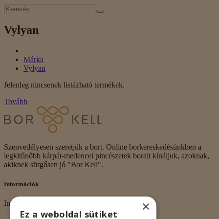
Vylyan
Márka
Vylyan
Jelenleg nincsenek listázható termékek.
Tovább
Szenvedélyesen szeretjük a bort. Online borkereskedésünkben a
legkitűnőbb kárpát-medencei pincészetek borait kínáljuk, azoknak,
akiknek sürgősen jó "Bor Kell".
Információk
×
Információk
Ez a weboldal sütiket