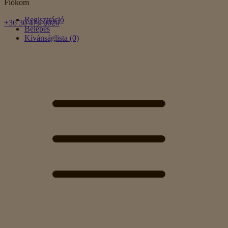
Fiókom
Regisztráció
+36 30 474 0020
Belépés
Kívánságlista (0)