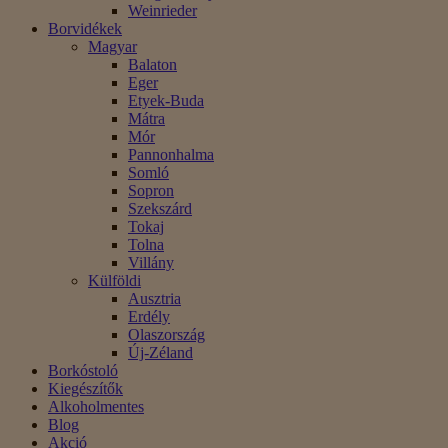
Weinrieder
Borvidékek
Magyar
Balaton
Eger
Etyek-Buda
Mátra
Mór
Pannonhalma
Somló
Sopron
Szekszárd
Tokaj
Tolna
Villány
Külföldi
Ausztria
Erdély
Olaszország
Új-Zéland
Borkóstoló
Kiegészítők
Alkoholmentes
Blog
Akció