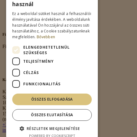
Rólunk
használ
Adatkezelés
Vásárlási feltételek
Ez a weboldal sütiket használ a felhasználói
Nagykereskedelem
élmény javítása érdekében. A weboldalunk
Kapcsolat
használatával Ön hozzájárul az összes süti
használatához, a Cookie szabályzatunknak
Fiókom
megfelelően.
Bővebben
Fiókom
ELENGEDHETETLENÜL
SZÜKSÉGES
Fiókom
TELJESÍTMÉNY
Rendeléseim
Kívánságlista
CÉLZÁS
Kapcsolat
FUNKCIONALITÁS
Kapcsolat
Székhely:
ÖSSZES ELFOGADÁSA
1063 Budapest,
Kmety György u.
15. 3. em. 1.
ÖSSZES ELUTASÍTÁSA
(nem átvételi pont)
+36 30 474 0020
RÉSZLETEK MEGJELENÍTÉSE
info@borkell.hu
POWERED BY COOKIESCRIPT