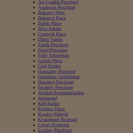
Áts Családi Pincészet
Agancsos Pincészet
Bakonyi Péter
Babarczi Pince
Babits Pince
Bősz Adrián
Csernyik Pince
Dúzsi Tamás
Espák Pincészet
Feind Pincészet
Folly Arborétum
Garger Pince
Gróf Buttler
Haraszthy Pincészet
Harmónia Szőlőbirtok
Harsányi Pincészet
Istvándy Pincészet
Jackfall Bormanufaktúra
Jammertal
Káli Balázs
Kerekes Pince
Kovács Nimród
Kvaszinger Borászat
Lajver Borbirtok
Liszkay Pincészet