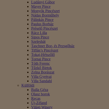
Ludányi Gábor
Mayer Pince
Monyók Pincészet
Nádas Borműhely
Pálinkás Pince
Paulus Borház
Préselő Pincészet
Rácz Lilla
Sipos Pince
Szeleshát
Taschner Bor- és Pezsgőház
Tiffán’s Pincészet
Tokaj-Hétszőlő
Tornai Pince
Tóth Ferenc
Tűzkő Birtok
Zelna Borászat
Villa Gyetvai
Villa Sandahl
Külföldi
Balla Géza
Olasz borok
Recas
Új-Zéland
Világi Winery