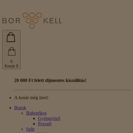
0
Kosár
0
20 000 Ft felett díjmentes kiszállítás!
A kosár még üres!
Borok
Buborékos
Gyöngyöző
Pezsgő
Szín