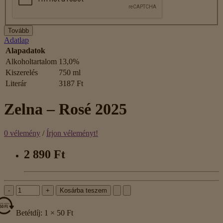
Tovább
Adatlap
Alapadatok
Alkoholtartalom
13,0%
Kiszerelés
750 ml
Literár
3187 Ft
Zelna – Rosé 2025
0 vélemény
/
Írjon véleményt!
2 890 Ft
-
+
Kosárba teszem
Betétdíj: 1 × 50 Ft