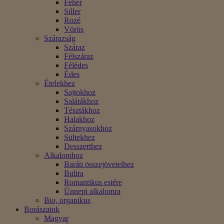
Fehér
Siller
Rozé
Vörös
Szárazság
Száraz
Félszáraz
Félédes
Édes
Ételekhez
Sajtokhoz
Salátákhoz
Tésztákhoz
Halakhoz
Szárnyasokhoz
Sültekhez
Desszerthez
Alkalomhoz
Baráti összejövetelhez
Bulira
Romantikus estére
Ünnepi alkalomra
Bio, organikus
Borászatok
Magyar