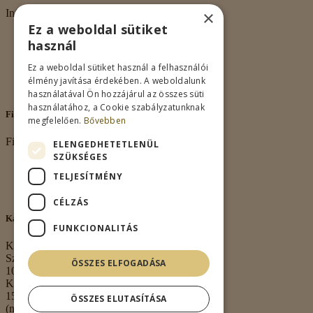
×
Információk
Ez a weboldal sütiket
Rólunk
használ
Adatkezelés
Vásárlási feltételek
Ez a weboldal sütiket használ a felhasználói
Nagykereskedelem
élmény javítása érdekében. A weboldalunk
Kapcsolat
használatával Ön hozzájárul az összes süti
használatához, a Cookie szabályzatunknak
Fiókom
megfelelően.
Bővebben
Fiókom
ELENGEDHETETLENÜL
SZÜKSÉGES
Fiókom
TELJESÍTMÉNY
Rendeléseim
Kívánságlista
CÉLZÁS
Kapcsolat
FUNKCIONALITÁS
Kapcsolat
Székhely:
ÖSSZES ELFOGADÁSA
1063 Budapest,
Kmety György u.
15. 3. em. 1.
ÖSSZES ELUTASÍTÁSA
(nem átvételi pont)