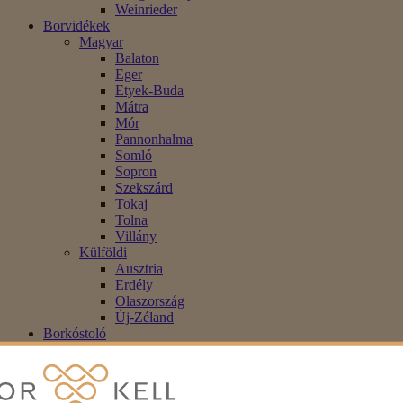
Weinrieder
Borvidékek
Magyar
Balaton
Eger
Etyek-Buda
Mátra
Mór
Pannonhalma
Somló
Sopron
Szekszárd
Tokaj
Tolna
Villány
Külföldi
Ausztria
Erdély
Olaszország
Új-Zéland
Borkóstoló
Kiegészítők
Alkoholmentes
Blog
Akció