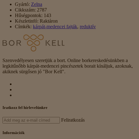
Gyártó:
Zelna
Cikkszám:
2787
Hűségpontok:
143
Készletinfó:
Raktáron
Címkék:
kárpát-medencei fajták
,
reduktív
Szenvedélyesen szeretjük a bort. Online borkereskedésünkben a
legkitűnőbb kárpát-medencei pincészetek borait kínáljuk, azoknak,
akiknek sürgősen jó "Bor Kell".
Iratkozz fel hírlevelünkre
Feliratkozás
Információk