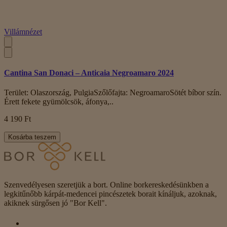
Villámnézet
Cantina San Donaci – Anticaia Negroamaro 2024
Terület: Olaszország, PulgiaSzőlőfajta: NegroamaroSötét bíbor szín.
Érett fekete gyümölcsök, áfonya,..
4 190 Ft
Kosárba teszem
Szenvedélyesen szeretjük a bort. Online borkereskedésünkben a
legkitűnőbb kárpát-medencei pincészetek borait kínáljuk, azoknak,
akiknek sürgősen jó "Bor Kell".