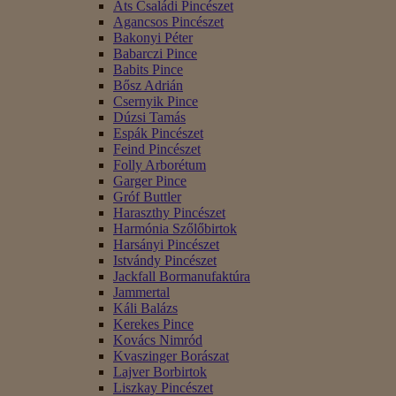
Áts Családi Pincészet
Agancsos Pincészet
Bakonyi Péter
Babarczi Pince
Babits Pince
Bősz Adrián
Csernyik Pince
Dúzsi Tamás
Espák Pincészet
Feind Pincészet
Folly Arborétum
Garger Pince
Gróf Buttler
Haraszthy Pincészet
Harmónia Szőlőbirtok
Harsányi Pincészet
Istvándy Pincészet
Jackfall Bormanufaktúra
Jammertal
Káli Balázs
Kerekes Pince
Kovács Nimród
Kvaszinger Borászat
Lajver Borbirtok
Liszkay Pincészet