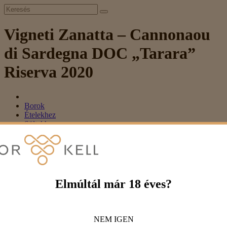
Vigneti Zanatta – Cannonaou
di Sardegna DOC „Tarara”
Riserva 2020
Borok
Ételekhez
Sültekhez
Vigneti Zanatta – Cannonaou di Sardegna DOC „Tarara”
Riserva 2020
Vigneti Zanatta – Cannonaou di Sardegna
DOC „Tarara” Riserva 2020
Elmúltál már 18 éves?
9 990 Ft
NEM
IGEN