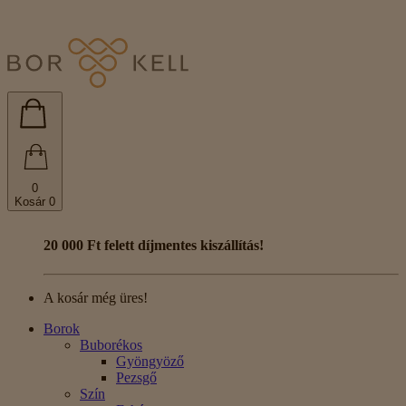
0
Kosár
0
20 000 Ft felett díjmentes kiszállítás!
A kosár még üres!
Borok
Buborékos
Gyöngyöző
Pezsgő
Szín