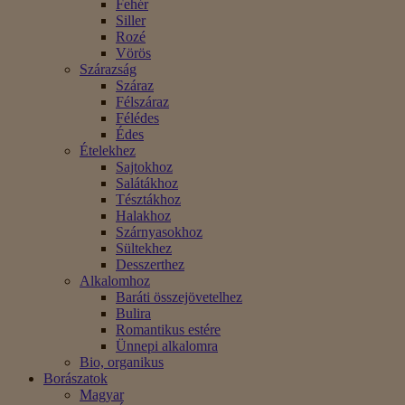
Fehér
Siller
Rozé
Vörös
Szárazság
Száraz
Félszáraz
Félédes
Édes
Ételekhez
Sajtokhoz
Salátákhoz
Tésztákhoz
Halakhoz
Szárnyasokhoz
Sültekhez
Desszerthez
Alkalomhoz
Baráti összejövetelhez
Bulira
Romantikus estére
Ünnepi alkalomra
Bio, organikus
Borászatok
Magyar