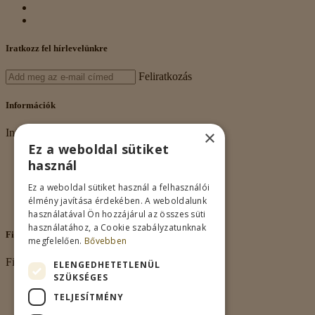
Iratkozz fel hírlevelünkre
Feliratkozás
Információk
×
Információk
Ez a weboldal sütiket
Rólunk
használ
Adatkezelés
Vásárlási feltételek
Ez a weboldal sütiket használ a felhasználói
Nagykereskedelem
élmény javítása érdekében. A weboldalunk
Kapcsolat
használatával Ön hozzájárul az összes süti
használatához, a Cookie szabályzatunknak
Fiókom
megfelelően.
Bővebben
Fiókom
ELENGEDHETETLENÜL
SZÜKSÉGES
Fiókom
TELJESÍTMÉNY
Rendeléseim
Kívánságlista