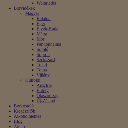
Weinrieder
Borvidékek
Magyar
Balaton
Eger
Etyek-Buda
Mátra
Mór
Pannonhalma
Somló
Sopron
Szekszárd
Tokaj
Tolna
Villány
Külföldi
Ausztria
Erdély
Olaszország
Új-Zéland
Borkóstoló
Kiegészítők
Alkoholmentes
Blog
Akció