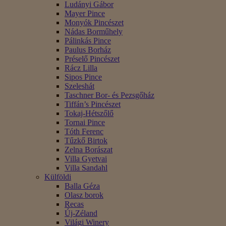
Ludányi Gábor
Mayer Pince
Monyók Pincészet
Nádas Borműhely
Pálinkás Pince
Paulus Borház
Préselő Pincészet
Rácz Lilla
Sipos Pince
Szeleshát
Taschner Bor- és Pezsgőház
Tiffán’s Pincészet
Tokaj-Hétszőlő
Tornai Pince
Tóth Ferenc
Tűzkő Birtok
Zelna Borászat
Villa Gyetvai
Villa Sandahl
Külföldi
Balla Géza
Olasz borok
Recas
Új-Zéland
Világi Winery