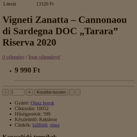
Literár
13320 Ft
Vigneti Zanatta – Cannonaou
di Sardegna DOC „Tarara”
Riserva 2020
0 vélemény
/
Írjon véleményt!
9 990 Ft
-
+
Kosárba teszem
Gyártó:
Olasz borok
Cikkszám:
10052
Hűségpontok:
599
Készletinfó:
Raktáron
Címkék:
külföldi
,
olasz
Kapcsolódó termékek