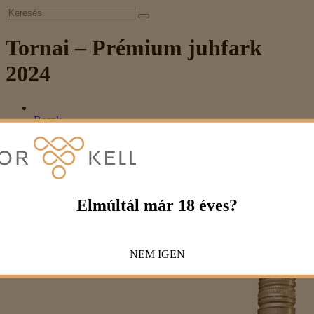
Tornai – Prémium juhfark
2024
Borok
Szín
Fehér
Tornai – Prémium juhfark 2024
Tornai – Prémium juhfark 2024
Elmúltál már 18 éves?
2 890 Ft
NEM
IGEN