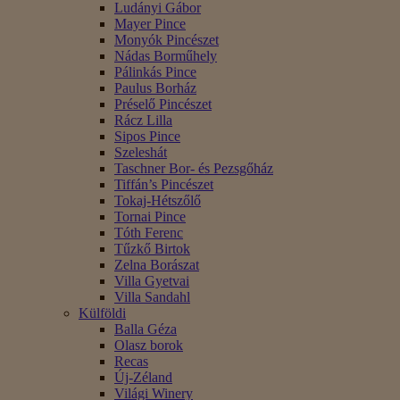
Ludányi Gábor
Mayer Pince
Monyók Pincészet
Nádas Borműhely
Pálinkás Pince
Paulus Borház
Préselő Pincészet
Rácz Lilla
Sipos Pince
Szeleshát
Taschner Bor- és Pezsgőház
Tiffán’s Pincészet
Tokaj-Hétszőlő
Tornai Pince
Tóth Ferenc
Tűzkő Birtok
Zelna Borászat
Villa Gyetvai
Villa Sandahl
Külföldi
Balla Géza
Olasz borok
Recas
Új-Zéland
Világi Winery