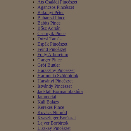
Áts Családi Pincészet
Agancsos Pincészet
Bakonyi Péter
Babarczi Pince
Babits Pince
Bősz Adrián
Csernyik Pince
Dúzsi Tamás
Espák Pincészet
Feind Pincészet
Folly Arborétum
Garger Pince
Gróf Buttler
Haraszthy Pincészet
Harmónia Szőlőbirtok
Harsányi Pincészet
Istvándy Pincészet
Jackfall Bormanufaktúra
Jammertal
Káli Balázs
Kerekes Pince
Kovács Nimród
Kvaszinger Borászat
Lajver Borbirtok
Liszkay Pincészet