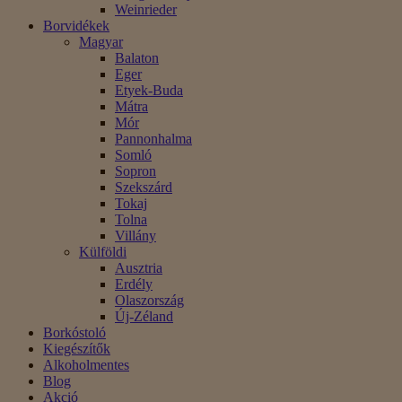
Weinrieder
Borvidékek
Magyar
Balaton
Eger
Etyek-Buda
Mátra
Mór
Pannonhalma
Somló
Sopron
Szekszárd
Tokaj
Tolna
Villány
Külföldi
Ausztria
Erdély
Olaszország
Új-Zéland
Borkóstoló
Kiegészítők
Alkoholmentes
Blog
Akció