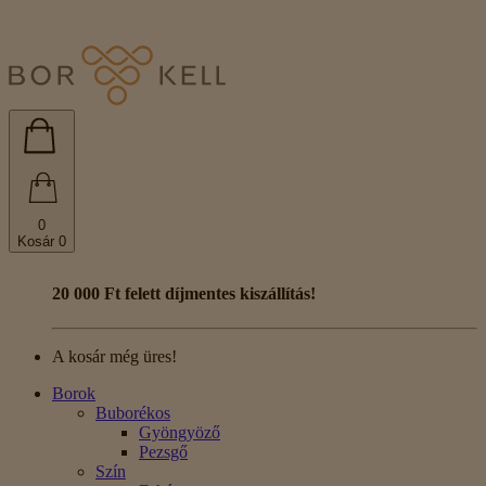
0
Kosár
0
20 000 Ft felett díjmentes kiszállítás!
A kosár még üres!
Borok
Buborékos
Gyöngyöző
Pezsgő
Szín