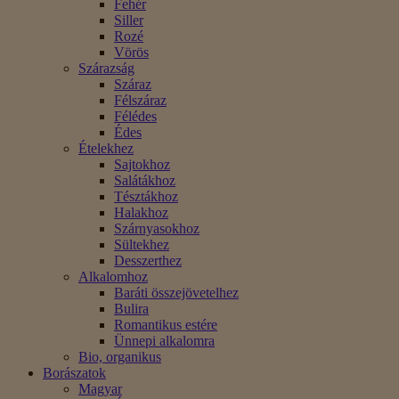
Fehér
Siller
Rozé
Vörös
Szárazság
Száraz
Félszáraz
Félédes
Édes
Ételekhez
Sajtokhoz
Salátákhoz
Tésztákhoz
Halakhoz
Szárnyasokhoz
Sültekhez
Desszerthez
Alkalomhoz
Baráti összejövetelhez
Bulira
Romantikus estére
Ünnepi alkalomra
Bio, organikus
Borászatok
Magyar