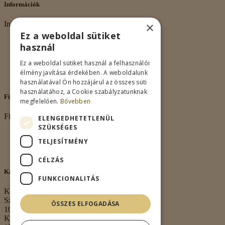
Információk
×
Információk
Ez a weboldal sütiket
Rólunk
használ
Adatkezelés
Vásárlási feltételek
Ez a weboldal sütiket használ a felhasználói
Nagykereskedelem
élmény javítása érdekében. A weboldalunk
Kapcsolat
használatával Ön hozzájárul az összes süti
használatához, a Cookie szabályzatunknak
Fiókom
megfelelően.
Bővebben
Fiókom
ELENGEDHETETLENÜL
SZÜKSÉGES
Fiókom
TELJESÍTMÉNY
Rendeléseim
Kívánságlista
CÉLZÁS
Kapcsolat
FUNKCIONALITÁS
Kapcsolat
Székhely:
ÖSSZES ELFOGADÁSA
1063 Budapest,
Kmety György u.