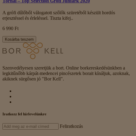
Tornai – Top Selection Grófi Juhfark 2020
A grófi dűlőből válogatott szőlők szüretéből készült hordós
erjesztéssel és érleléssel. Tiszta kifej..
6 990 Ft
Kosárba teszem
Szenvedélyesen szeretjük a bort. Online borkereskedésünkben a
legkitűnőbb kárpát-medencei pincészetek borait kínáljuk, azoknak,
akiknek sürgősen jó "Bor Kell".
Iratkozz fel hírlevelünkre
Feliratkozás