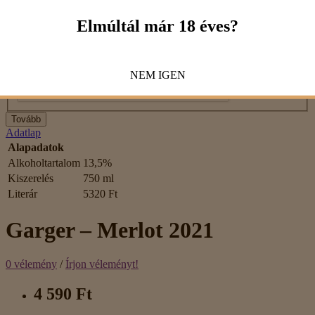
Rossz
Jó
Elmúltál már 18 éves?
Captcha
Kérjük, írd be a kódot az alábbi mezőbe!
NEM
IGEN
Tovább
Adatlap
Alapadatok
Alkoholtartalom
13,5%
Kiszerelés
750 ml
Literár
5320 Ft
Garger – Merlot 2021
0 vélemény
/
Írjon véleményt!
4 590 Ft