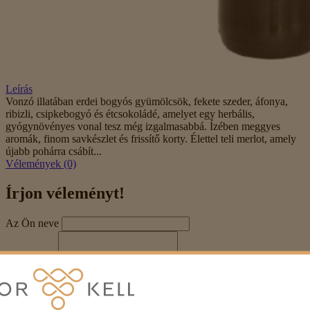
Leírás
Vonzó illatában erdei bogyós gyümölcsök, fekete szeder, áfonya,
ribizli, csipkebogyó és étcsokoládé, amelyet egy herbális,
gyógynövényes vonal tesz még izgalmasabbá. Ízében meggyes
aromák, finom savkészlet és frissítő korty. Élettel teli merlot, amely
újabb pohárra csábít...
Vélemények (0)
Írjon véleményt!
Az Ön neve
Véleménye
Megjegyzés:
HTML-kód használata nem engedélyezett!
Értékelés