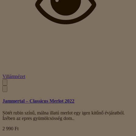
Villámnézet
Jammertal – Classicus Merlot 2022
Sötét rubin színű, málna illatú merlot egy igen kitűnő évjáratból.
Ízében az epres gyümölcsösség dom..
2 990 Ft