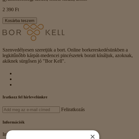
2 390 Ft
Kosárba teszem
Szenvedélyesen szeretjük a bort. Online borkereskedésünkben a
legkitűnőbb kárpát-medencei pincészetek borait kínáljuk, azoknak,
akiknek sürgősen jó "Bor Kell".
Iratkozz fel hírlevelünkre
Feliratkozás
Információk
×
Információk