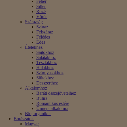
Fehér
Siller
Rozé
Vörös
Szárazság
Száraz
Félszáraz
Félédes
Édes
Ételekhez
Sajtokhoz
Salátákhoz
Tésztákhoz
Halakhoz
Szárnyasokhoz
Sültekhez
Desszerthez
Alkalomhoz
Baráti összejövetelhez
Bulira
Romantikus estére
Ünnepi alkalomra
Bio, organikus
Borászatok
Magyar