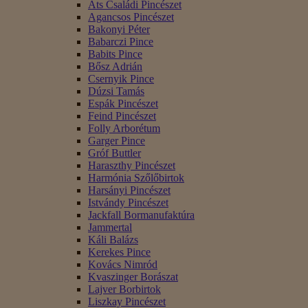
Áts Családi Pincészet
Agancsos Pincészet
Bakonyi Péter
Babarczi Pince
Babits Pince
Bősz Adrián
Csernyik Pince
Dúzsi Tamás
Espák Pincészet
Feind Pincészet
Folly Arborétum
Garger Pince
Gróf Buttler
Haraszthy Pincészet
Harmónia Szőlőbirtok
Harsányi Pincészet
Istvándy Pincészet
Jackfall Bormanufaktúra
Jammertal
Káli Balázs
Kerekes Pince
Kovács Nimród
Kvaszinger Borászat
Lajver Borbirtok
Liszkay Pincészet