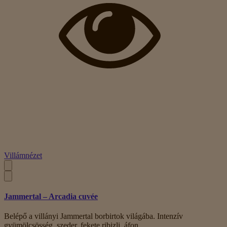
Villámnézet
Jammertal – Arcadia cuvée
Belépő a villányi Jammertal borbirtok világába. Intenzív
gyümölcsösség, szeder, fekete ribizli, áfon..