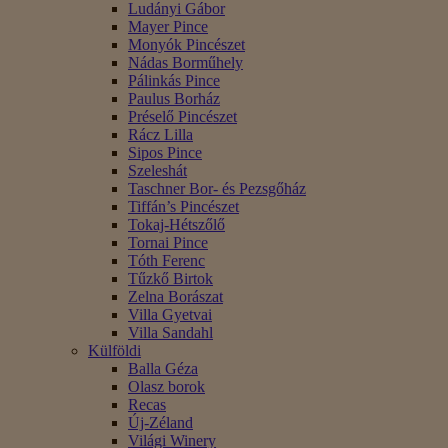
Ludányi Gábor
Mayer Pince
Monyók Pincészet
Nádas Borműhely
Pálinkás Pince
Paulus Borház
Préselő Pincészet
Rácz Lilla
Sipos Pince
Szeleshát
Taschner Bor- és Pezsgőház
Tiffán’s Pincészet
Tokaj-Hétszőlő
Tornai Pince
Tóth Ferenc
Tűzkő Birtok
Zelna Borászat
Villa Gyetvai
Villa Sandahl
Külföldi
Balla Géza
Olasz borok
Recas
Új-Zéland
Világi Winery