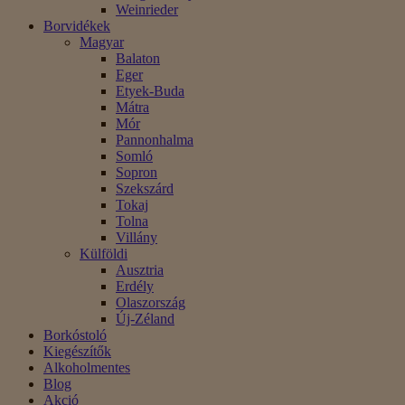
Weinrieder
Borvidékek
Magyar
Balaton
Eger
Etyek-Buda
Mátra
Mór
Pannonhalma
Somló
Sopron
Szekszárd
Tokaj
Tolna
Villány
Külföldi
Ausztria
Erdély
Olaszország
Új-Zéland
Borkóstoló
Kiegészítők
Alkoholmentes
Blog
Akció