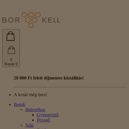
0
Kosár
0
20 000 Ft felett díjmentes kiszállítás!
A kosár még üres!
Borok
Buborékos
Gyöngyöző
Pezsgő
Szín