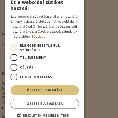
Ez a weboldal sütiket
Rólunk
használ
Adatkezelés
Vásárlási feltételek
Ez a weboldal sütiket használ a felhasználói
Nagykereskedelem
élmény javítása érdekében. A weboldalunk
Kapcsolat
használatával Ön hozzájárul az összes süti
használatához, a Cookie szabályzatunknak
Fiókom
megfelelően.
Bővebben
Fiókom
ELENGEDHETETLENÜL
SZÜKSÉGES
Fiókom
TELJESÍTMÉNY
Rendeléseim
Kívánságlista
CÉLZÁS
Kapcsolat
FUNKCIONALITÁS
Kapcsolat
Székhely:
ÖSSZES ELFOGADÁSA
1063 Budapest,
Kmety György u.
15. 3. em. 1.
ÖSSZES ELUTASÍTÁSA
(nem átvételi pont)
+36 30 474 0020
RÉSZLETEK MEGJELENÍTÉSE
info@borkell.hu