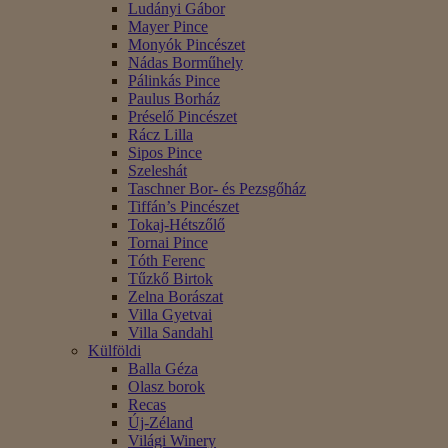
Ludányi Gábor
Mayer Pince
Monyók Pincészet
Nádas Borműhely
Pálinkás Pince
Paulus Borház
Préselő Pincészet
Rácz Lilla
Sipos Pince
Szeleshát
Taschner Bor- és Pezsgőház
Tiffán’s Pincészet
Tokaj-Hétszőlő
Tornai Pince
Tóth Ferenc
Tűzkő Birtok
Zelna Borászat
Villa Gyetvai
Villa Sandahl
Külföldi
Balla Géza
Olasz borok
Recas
Új-Zéland
Világi Winery