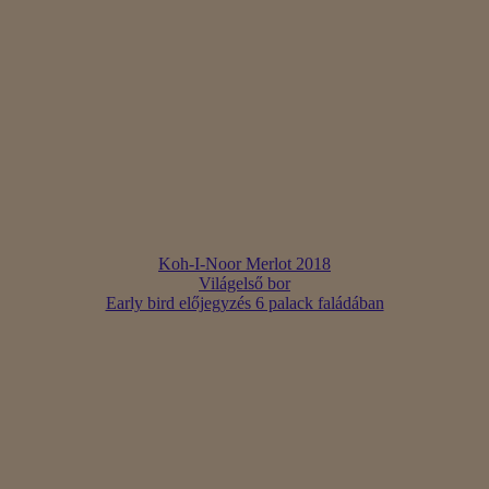
Koh-I-Noor Merlot 2018
Világelső bor
Early bird előjegyzés 6 palack faládában