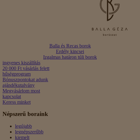
Balla és Recas borok
Erdély kincsei
Izgalmas határon túli borok
ingyenes kiszállítás
20 000 Ft vásárlás felett
hűségprogram
Bónuszpontokat adunk
ajándékutalvány
Megvásárlom most
kapcsolat
Keress minket
Népszerű boraink
legújabb
legnépszerűbb
kiemelt