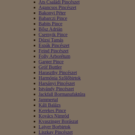
Áts Családi Pincészet
Agancsos Pincészet
Bakonyi Péter
Babarczi Pince
Babits Pince
Bősz Adrián
Csernyik Pince
Dúzsi Tamás
Espák Pincészet
Feind Pincészet
Folly Arborétum
Garger Pince
Gróf Buttler
Haraszthy Pincészet
Harmónia Szőlőbirtok
Harsányi Pincészet
Istvándy Pincészet
Jackfall Bormanufaktúra
Jammertal
Káli Balázs
Kerekes Pince
Kovács Nimród
Kvaszinger Borászat
Lajver Borbirtok
Liszkay Pincészet