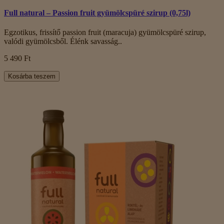
Full natural – Passion fruit gyümölcspüré szirup (0,75l)
Egzotikus, frissítő passion fruit (maracuja) gyümölcspüré szirup,
valódi gyümölcsből. Élénk savasság..
5 490 Ft
Kosárba teszem