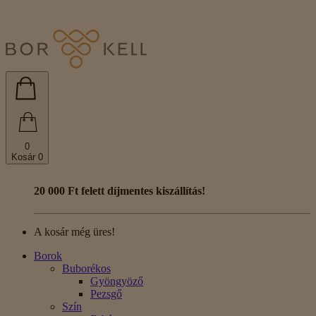
0
Kosár
0
20 000 Ft felett díjmentes kiszállítás!
A kosár még üres!
Borok
Buborékos
Gyöngyöző
Pezsgő
Szín