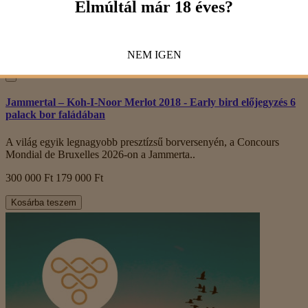
Elmúltál már 18 éves?
Villámnézet
NEM
IGEN
Jammertal – Koh-I-Noor Merlot 2018 - Early bird előjegyzés 6
palack bor faládában
A világ egyik legnagyobb presztízsű borversenyén, a Concours
Mondial de Bruxelles 2026-on a Jammerta..
300 000 Ft
179 000 Ft
Kosárba teszem