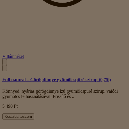
Villámnézet
Full natural – Görögdinnye gyümölcspüré szirup (0,75l)
Könnyed, nyárias görögdinnye ízű gyümölcspüré szirup, valódi
gyümölcs felhasználásával. Frissítő és ..
5 490 Ft
Kosárba teszem