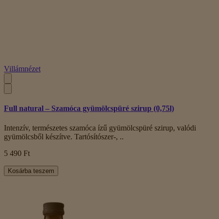
Villámnézet
Full natural – Szamóca gyümölcspüré szirup (0,75l)
Intenzív, természetes szamóca ízű gyümölcspüré szirup, valódi
gyümölcsből készítve. Tartósítószer-, ..
5 490 Ft
Kosárba teszem