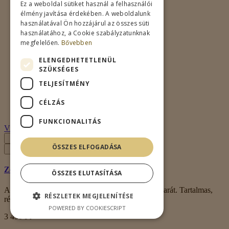
Ez a weboldal sütiket használ a felhasználói
élmény javítása érdekében. A weboldalunk
használatával Ön hozzájárul az összes süti
használatához, a Cookie szabályzatunknak
megfelelően.
Bővebben
ELENGEDHETETLENÜL
SZÜKSÉGES
TELJESÍTMÉNY
CÉLZÁS
FUNKCIONALITÁS
Villámnézet
ÖSSZES ELFOGADÁSA
Zelna – Penke Pinot gris (Szürkebarát) 2023
ÖSSZES ELUTASÍTÁSA
A Balatonszőlősi Penke-dűlőről szüretelt Szürkebarát. Tartalmas,
RÉSZLETEK MEGJELENÍTÉSE
részletgazdag, illatában friss, vir..
POWERED BY COOKIESCRIPT
3 490 Ft