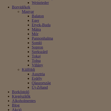
Weinrieder
Borvidékek
Magyar
Balaton
Eger
Etyek-Buda
Mátra
Mór
Pannonhalma
Somló
Sopron
Szekszárd
Tokaj
Tolna
Villány
Külföldi
Ausztria
Erdély
Olaszország
Új-Zéland
Borkóstoló
Kiegészítők
Alkoholmentes
Blog
Akció