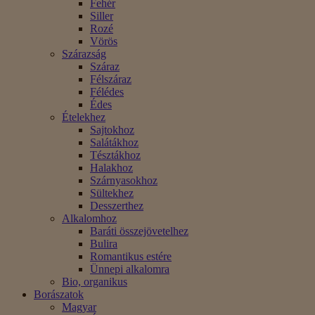
Fehér
Siller
Rozé
Vörös
Szárazság
Száraz
Félszáraz
Félédes
Édes
Ételekhez
Sajtokhoz
Salátákhoz
Tésztákhoz
Halakhoz
Szárnyasokhoz
Sültekhez
Desszerthez
Alkalomhoz
Baráti összejövetelhez
Bulira
Romantikus estére
Ünnepi alkalomra
Bio, organikus
Borászatok
Magyar