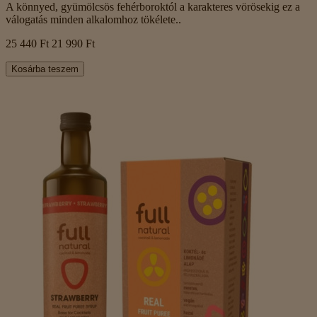
A könnyed, gyümölcsös fehérboroktól a karakteres vörösekig ez a
válogatás minden alkalomhoz tökélete..
25 440 Ft
21 990 Ft
Kosárba teszem