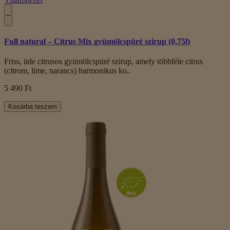
Full natural – Citrus Mix gyümölcspüré szirup (0,75l)
Friss, üde citrusos gyümölcspüré szirup, amely többféle citrus
(citrom, lime, narancs) harmonikus ko..
5 490 Ft
Kosárba teszem